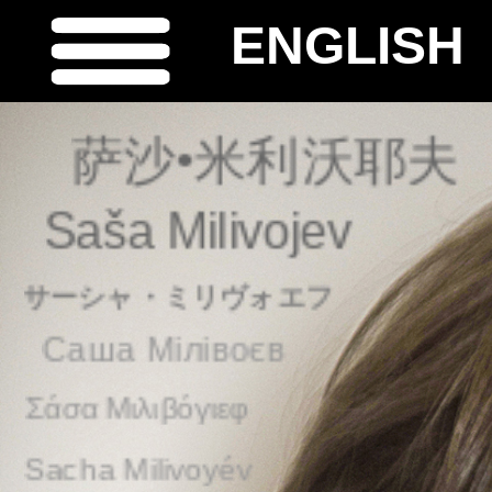
ENGLISH
萨沙•米利沃耶夫
Saša Milivojev
サーシャ・ミリヴォエフ
Саша Мілівоєв
Σάσα Μιλιβόγιεφ
Sacha Milivoyév