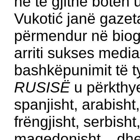
në të gjithë botën
Vukotić janë gazet
përmendur në biogr
arriti sukses medi
bashkëpunimit të ty
RUSISË
u përkthye
spanjisht, arabisht,
frëngjisht, serbisht
maqedonisht... dhe