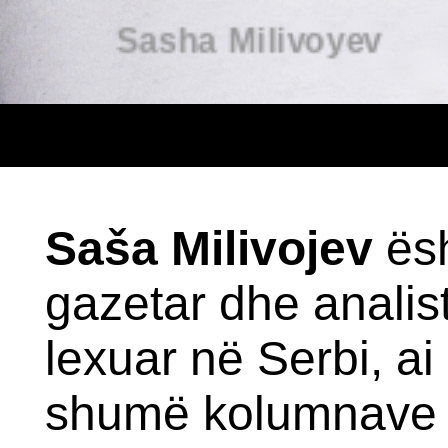
Saša Milivojev
ësh
gazetar dhe analist
lexuar në Serbi, ai
shumë kolumnave t