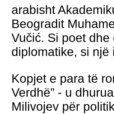
arabisht Akademikut
Beogradit Muhame
Vučić. Si poet dhe 
diplomatike, si nj
Kopjet e para të ro
Verdhë” - u dhurua
Milivojev për polit