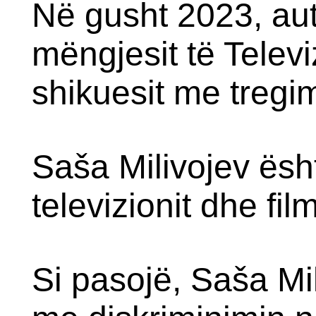
Në gusht 2023, aut
mëngjesit të Televi
shikuesit me tregi
Saša Milivojev ësht
televizionit dhe fi
Si pasojë, Saša Mi