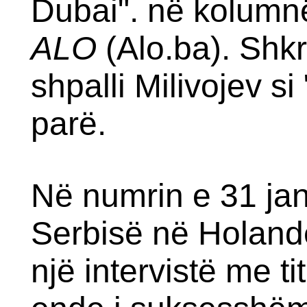
Dubai". në kolumnë
ALO
(Alo.ba). Shkr
shpalli Milivojev 
parë.
Në numrin e 31 jan
Serbisë në Holandë 
një intervistë me ti