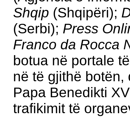
Shqip
(Shqipëri);
D
(Serbi);
Press Onli
Franco da Rocca 
botua në portale t
në të gjithë botën,
Papa Benedikti XVI
trafikimit të organ