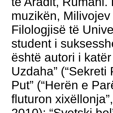
të Aradit, Rumani. 
muzikën, Milivojev u
Filologjisë të Unive
student i suksessh
është autori i katë
Uzdaha” (“Sekreti 
Put” (“Herën e Parë
fluturon xixëllonja”
2010); “Svetski bol