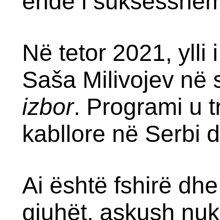
ende i suksesshëm
Në tetor 2021, ylli 
Saša Milivojev në s
izbor
. Programi u 
kabllore në Serbi d
Ai është fshirë dhe
gjuhët, askush nuk 