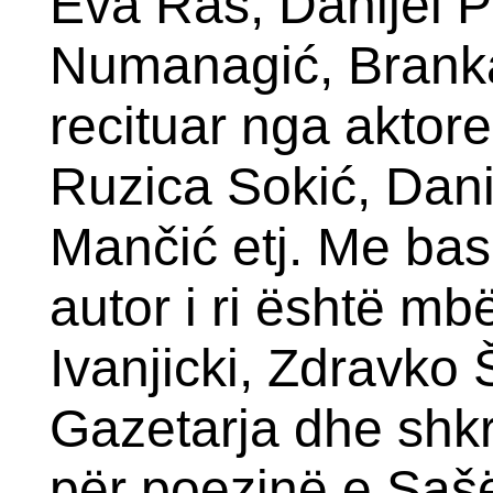
Eva Ras, Danijel Pa
Numanagić, Branka 
recituar nga aktore
Ruzica Sokić, Dan
Mančić etj. Me bas
autor i ri është mb
Ivanjicki, Zdravko
Gazetarja dhe shkri
për poezinë e Sašës 