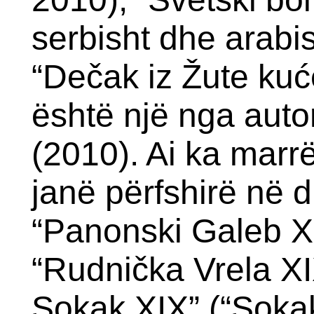
serbisht dhe arabis
“Dečak iz Žute kuće
është një nga autor
(2010). Ai ka marr
janë përfshirë në d
“Panonski Galeb X
“Rudnička Vrela XI
Sokak XIX” (“Sokaku