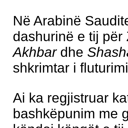
Në Arabinë Saudite
dashurinë e tij për 
Akhbar
dhe
Shasha
shkrimtar i fluturim
Ai ka regjistruar k
bashkëpunim me gru