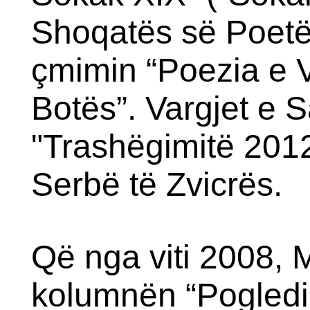
Shoqatës së Poetëv
çmimin “Poezia e V
Botës”. Vargjet e S
"Trashëgimitë 201
Serbë të Zvicrës.
Që nga viti 2008, M
kolumnën “Pogledi