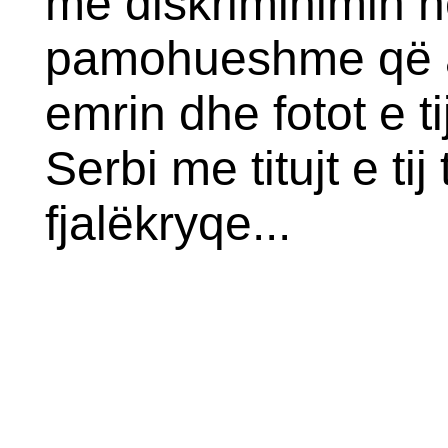
me diskriminimin n
pamohueshme që ai
emrin dhe fotot e t
Serbi me titujt e t
fjalëkryqe...