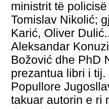
ministrit të policis
Tomislav Nikolić; 
Karić, Oliver Dulić
Aleksandar Konuzi
Božović dhe PhD Ne
prezantua libri i ti
Popullore Jugoslla
takuar autorin e r