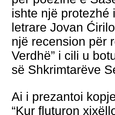
ishte një protezhé i
letrare Jovan Ćiril
një recension për r
Verdhë” i cili u bo
së Shkrimtarëve S
Ai i prezantoi kopj
“Kur fluturon xixël