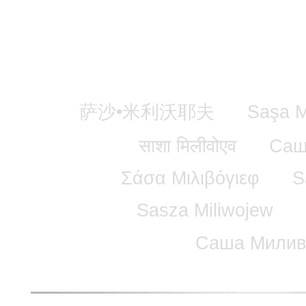
萨沙•米利沃耶夫
Saşa M
साशा मिलीवोएव
Саш
Σάσα Μιλιβόγιεφ
S
Sasza Miliwojew
Саша Милив