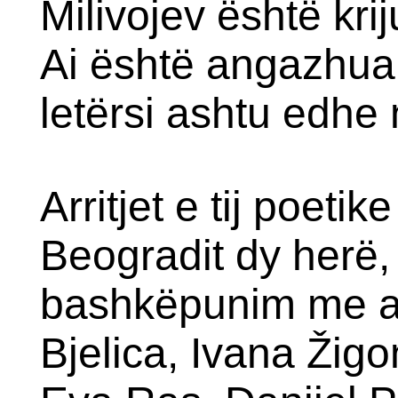
Milivojev është krij
Ai është angazhuar
letërsi ashtu edhe n
Arritjet e tij poet
Beogradit dy herë,
bashkëpunim me art
Bjelica, Ivana Žigo