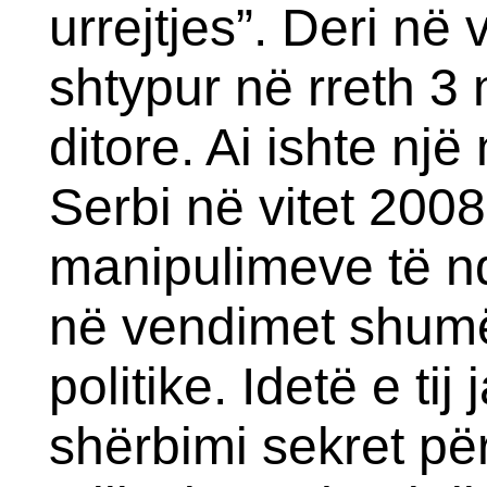
urrejtjes”. Deri në 
shtypur në rreth 3
ditore. Ai ishte nj
Serbi në vitet 200
manipulimeve të nd
në vendimet shumë
politike. Idetë e ti
shërbimi sekret p