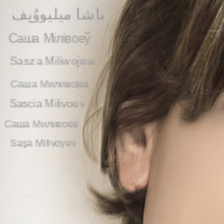
ساشا میلیووُیِف
Саша Мілівоеў
Sasza Miliwojew
Саша Миливојев
Sascia Milivoev
Саша Миливоев
Saşa Milivoyev