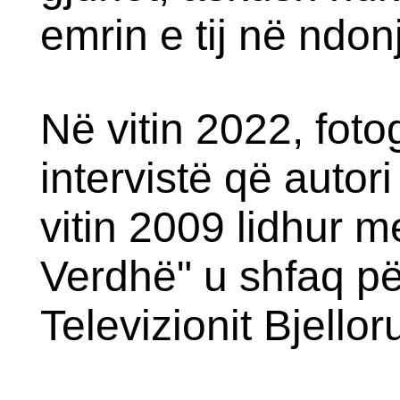
emrin e tij në ndon
Në vitin 2022, fotogr
intervistë që autor
vitin 2009 lidhur 
Verdhë" u shfaq pë
Televizionit Bjello