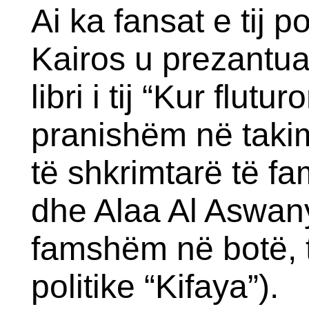
Ai ka fansat e tij p
Kairos u prezantua
libri i tij “Kur flutu
pranishëm në takim
të shkrimtarë të 
dhe Alaa Al Aswany
famshëm në botë, t
politike “Kifaya”).