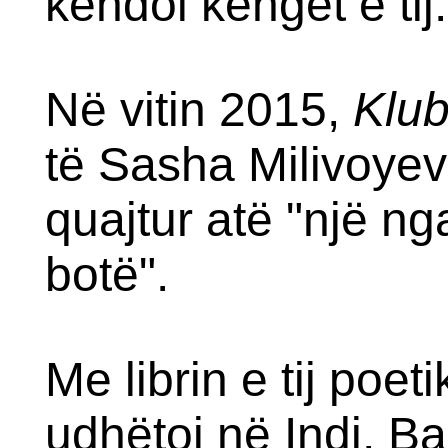
këndoi këngët e tij.
Në vitin 2015,
Klub
të Sasha Milivoyev
quajtur atë "një n
botë".
Me librin e tij poet
udhëtoi në Indi, B