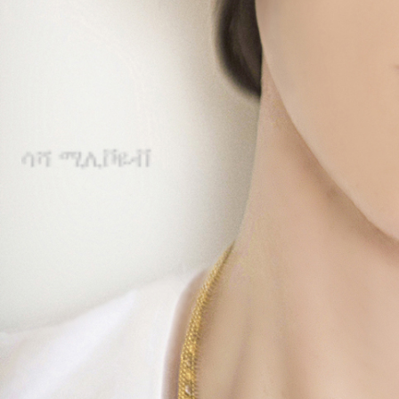
ሳሻ ሚሊቮዬቭ