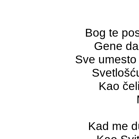
Bog te pos
Gene da
Sve umesto 
Svetlošć
Kao čel
Kad me du