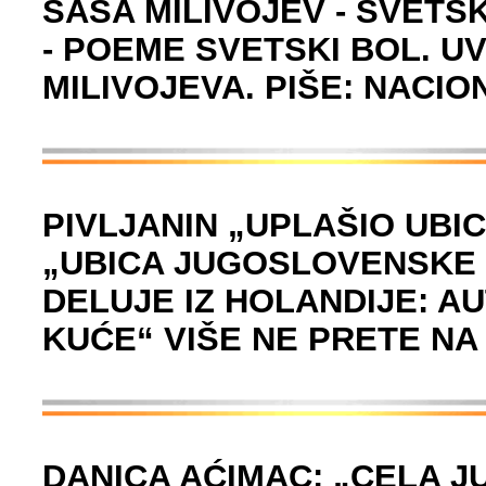
SAŠA MILIVOJEV - SVETSK
- POEME SVETSKI BOL. U
MILIVOJEVA. PIŠE: NACI
PIVLJANIN „UPLAŠIO UBIC
„UBICA JUGOSLOVENSKE 
DELUJE IZ HOLANDIJE: A
KUĆE“ VIŠE NE PRETE NA
DANICA AĆIMAC: „CELA J