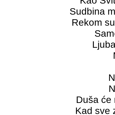
Kao
S
vi
Sudbina m
Rekom su
Samo
Ljuba
N
N
Duša
će
Kad sve z