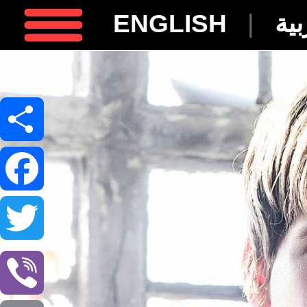
ENGLISH
|
بية
Facebook