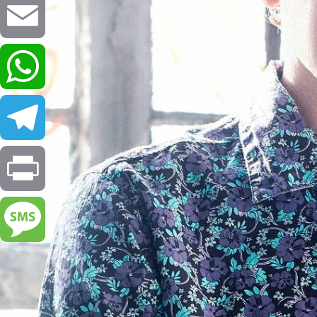
Email
WhatsApp
Telegram
Print
Message