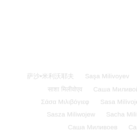
萨沙•米利沃耶夫
Saşa Milivoyev
साशा मिलीवोएव
Саша Миливо
Σάσα Μιλιβόγιεφ
Sasa Milivoj
Sasza Miliwojew
Sacha Mil
Саша Миливоев
Са