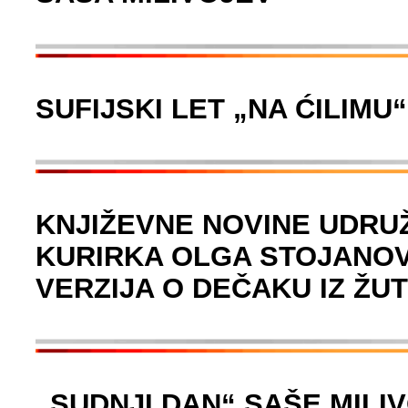
SUFIJSKI LET „NA ĆILIMU
KNJIŽEVNE NOVINE UDRUŽ
KURIRKA OLGA STOJANOVI
VERZIJA O DEČAKU IZ ŽU
„SUDNJI DAN“ SAŠE MILI