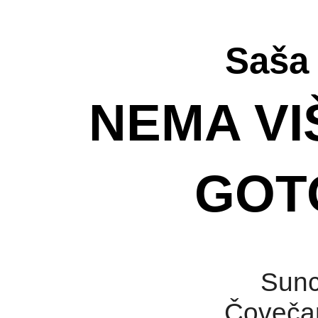
Saša 
NEMA VI
GOT
Sunc
Čovečan