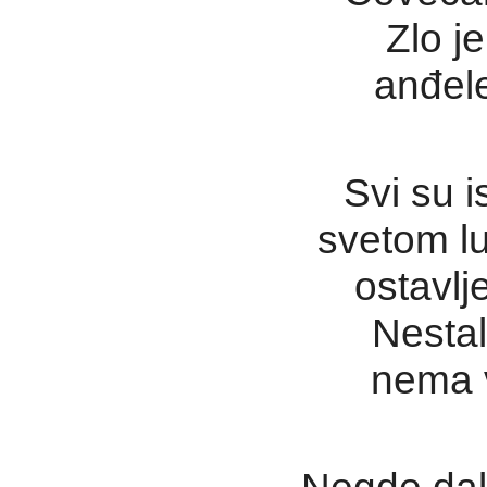
Zlo j
anđele
Svi su i
svetom lu
ostavlj
Nestal
nema v