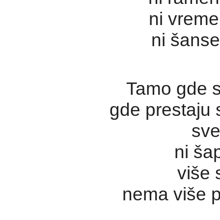
ni vreme
ni šanse
Tamo gde se
gde prestaju s
sve
ni ša
više 
nema više p