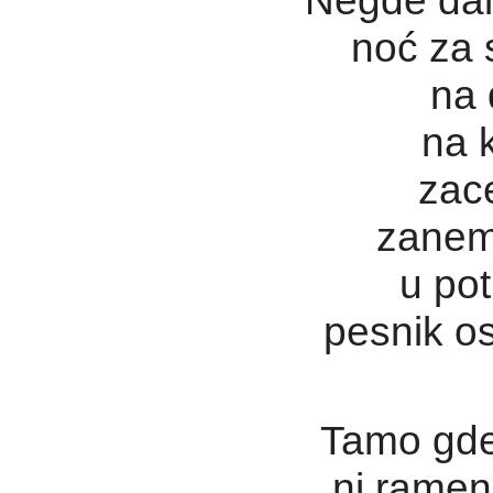
Negde dale
noć za 
na 
na 
zace
zanem
u pot
pesnik os
Tamo gde
ni ramen