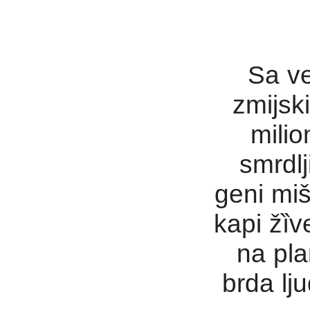
Sa v
zmijsk
milio
smrdlji
geni mi
kapi žȉv
na plan
brda lj