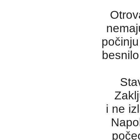
Otrov
nemaju
počinju
besnilo
Sta
Zaklj
i ne iz
Napol
počeo