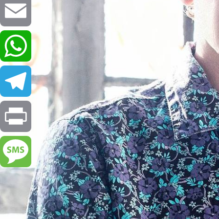
Email
WhatsApp
Telegram
Print
Message