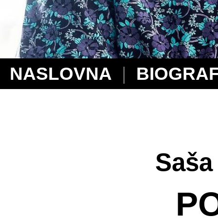
NASLOVNA
|
BIOGRAF
Sa
Saša 
P