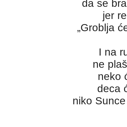
da se br
jer r
„Groblja ć
I na 
ne pla
neko ć
deca ć
niko Sunce 