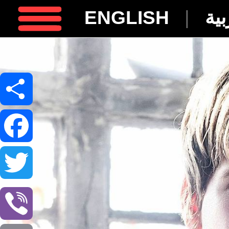
ENGLISH
|
بية
Facebook