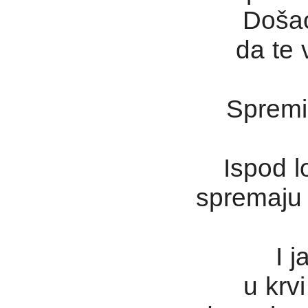
Došao
da te 
Spremi
Ispod l
spremaju
I 
u krv