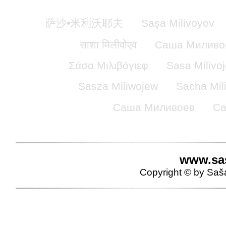
萨沙•米利沃耶夫
Saşa Milivoyev
साशा मिलीवोएव
Саша Миливо
Σάσα Μιλιβόγιεφ
Sasa Milivo
Sasza Miliwojew
Sacha Mil
Саша Миливоев
Са
www.sas
Copyright © by Saša 