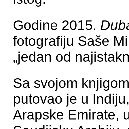
Godine 2015.
Duba
fotografiju Saše Mi
„
jedan od najistakn
Sa svojom knjigom
putovao je u Indiju
Arapske Emirate, u