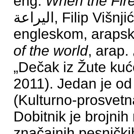
eng.
When the Fire
اليراعة, Filip Višnjić, Beograd, 2010); „Svetski bol“ (na
engleskom, arapsk
of the world
, arap. الوجع العالمي); i šokantnog romana
„Dečak iz Žute kuć
2011).
Jedan je od
(Kulturno-prosvetn
Dobitnik je brojnih
značajnih pesnički