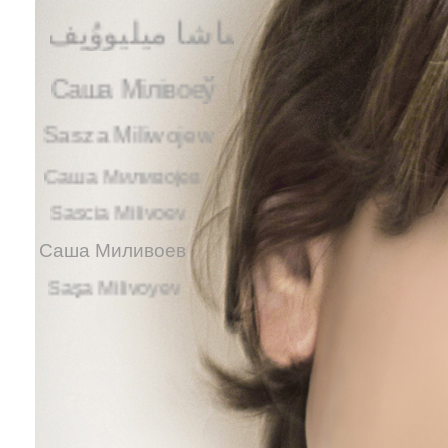
ساشا میلیووُیِف
Саша Мілівоеў
Sasza Miliwojew
Саша Миливојев
Sascia Milivoev
Саша Миливоев
Saşa Milivoyev