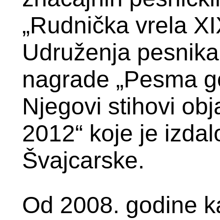
„Rudnička vrela X
Udruženja pesnika 
nagrade „Pesma go
Njegovi stihovi obja
2012“ koje je izda
Švajcarske.
Od 2008. godine ka