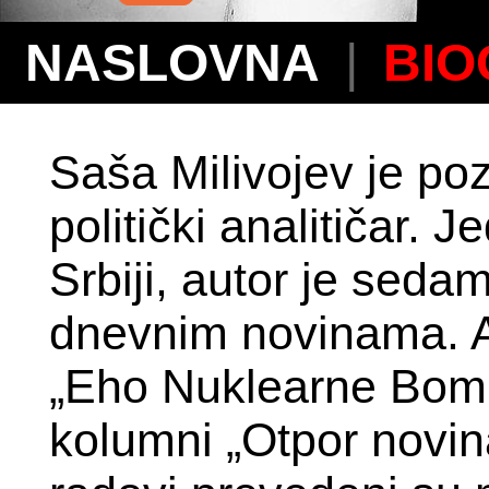
NASLOVNA
|
BIO
Saša Milivojev je poz
politički analitičar. 
Srbiji, autor je sedam
dnevnim novinama. A
„Eho Nuklearne Bombe
kolumni „Otpor novina