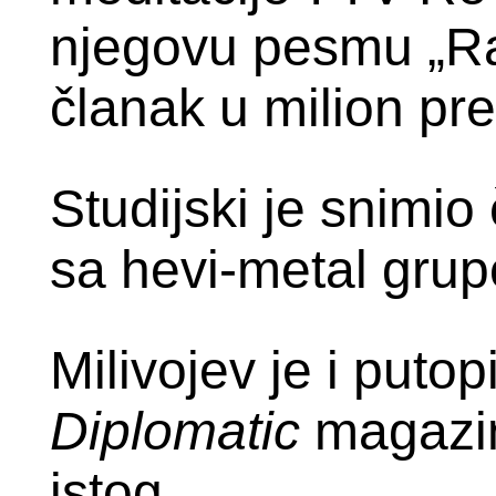
njegovu pesmu „R
članak u milion pr
Studijski je snimio 
sa hevi-metal grup
Milivojev je i puto
Diplomatic
magazina
istog.