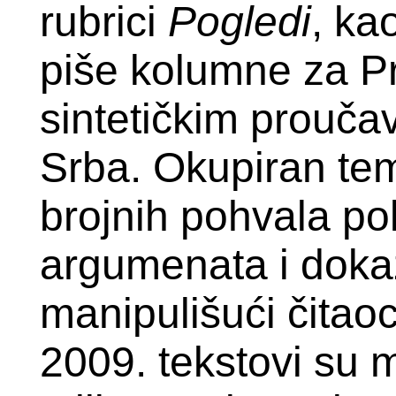
rubrici
Pogledi
, ka
piše kolumne za Pr
sintetičkim proučav
Srba. Okupiran te
brojnih pohvala pol
argumenata i dokaz
manipulišući čitaoc
2009. tekstovi su m