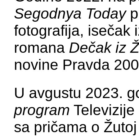
Segodnya Today
p
fotografija, isečak
romana
Dečak iz 
novine Pravda 200
U avgustu 2023. go
program
Televizije
sa pričama o Žutoj 