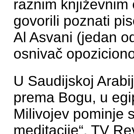
raznim književnim 
govorili poznati p
Al Asvani (jedan od
osnivač opozicionog
U Saudijskoj Arabij
prema Bogu, u eg
Milivojev pominje s
meditacije“. TV Re