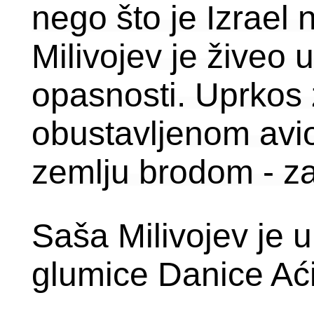
nego što je Izrae
Milivojev je živeo 
opasnosti. Uprkos
obustavljenom avio
zemlju brodom - za
Saša Milivojev je u
glumice Danice Ać