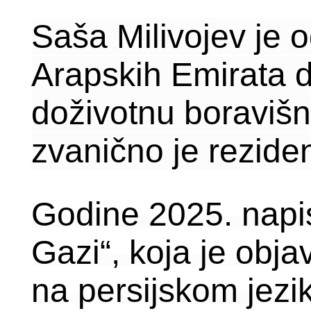
Saša Milivojev je o
Arapskih Emirata do
doživotnu boraviš
zvanično je rezide
Godine 2025. napi
Gazi“, koja je obj
na persijskom jezi