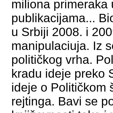
miliona primeraka 
publikacijama... Bi
u Srbiji 2008. i 200
manipulaciuja. Iz 
političkog vrha. Po
kradu ideje preko 
ideje o Političkom 
rejtinga. Bavi se 