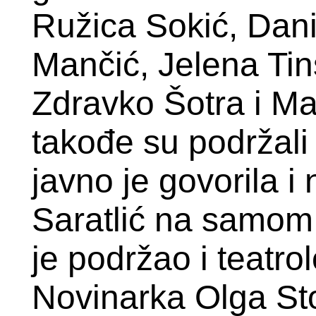
Ružica Sokić, Dan
Mančić, Jelena Tinsk
Zdravko Šotra i M
takođe su podržali
javno je govorila i
Saratlić na samom 
je podržao i teatrol
Novinarka Olga Sto