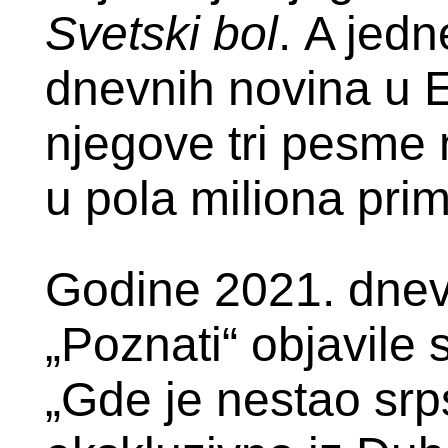
Svetski bol
.
A jedn
dnevnih novina u 
njegove tri pesme
u pola miliona pri
Godine 2021. dne
„
Poznati
“
objavile 
„
Gde je nestao srp