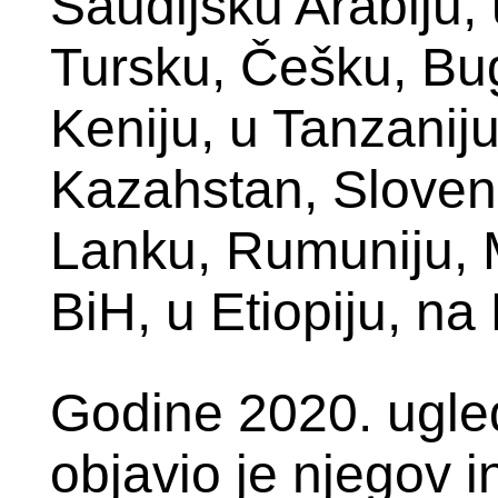
Saudijsku Arabiju, 
Tursku, Češku, Buga
Keniju, u Tanzanij
Kazahstan,
Sloven
Lanku, Rumuniju, 
BiH, u Etiopiju, n
Godine 2020. ugle
objavio je njegov 