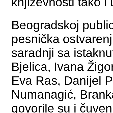
književnosti tako i 
Beogradskoj public
pesnička ostvaren
saradnji sa istakn
Bjelica, Ivana Žigo
Eva Ras, Danijel Pa
Numanagić, Branka
govorile su i čuve