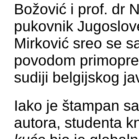
Božović i prof. dr
pukovnik Jugoslov
Mirković sreo se 
povodom primopred
sudiji belgijskog j
Iako je štampan sa
autora, studenta k