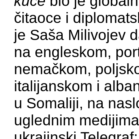
kuće
bio je globaln
čitaoce i diplomats
je Saša Milivojev d
na engleskom, por
nemačkom, poljsko
italijanskom i alba
u Somaliji, na nasl
uglednim medijima
ukrajinski Telegraf