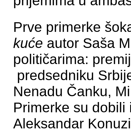
prijemima u amba
Prve primerke šo
kuće
autor Saša Mi
političarima: premij
predsedniku Srbije
Nenadu Čanku, Mil
Primerke su dobili 
Aleksandar Konuzi