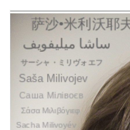
萨沙•米利沃耶夫
ساشا ميليفويف
サーシャ・ミリヴォエフ
Saša Milivojev
Саша Мілівоєв
Σάσα Μιλιβόγιεφ
Sacha Milivoyév