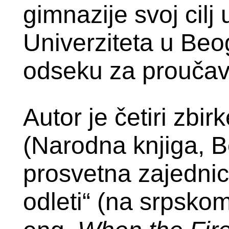
gimnazije svoj cilj
Univerziteta u Beo
odseku za proučava
Autor je četiri zbi
(Narodna knjiga, B
prosvetna zajednic
odleti“ (na srpsko