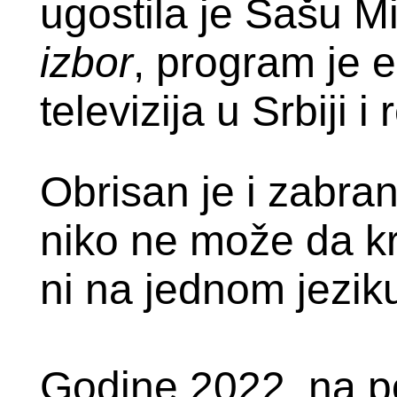
ugostila je Sašu Mi
izbor
, program je 
televizija u Srbiji i
Obrisan je i zabran
niko ne može da k
ni na jednom jezik
Godine 2022. na po