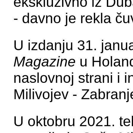
ekskluzivno iz Dub
- davno je rekla ču
U izdanju 31. janu
Magazine
u Holandi
naslovnoj strani i
Milivojev - Zabranj
U oktobru 2021. t