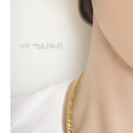
ሳሻ ሚሊቮዬቭ