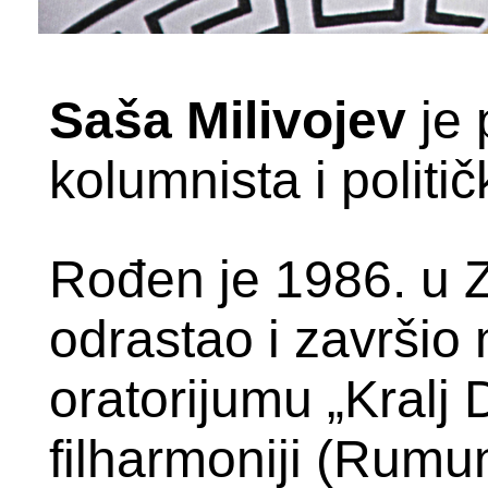
Saša Milivojev
je 
kolumnista i političk
Rođen je 1986. u Z
odrastao i završio
oratorijumu „Kralj
filharmoniji (Rumu