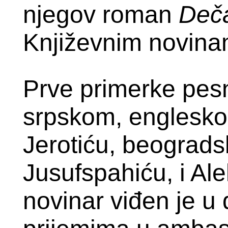
njegov roman
Deča
Književnim novinam
Prve primerke pes
srpskom, engleskom
Jerotiću, beograd
Jusufspahiću, i Al
novinar viđen je u